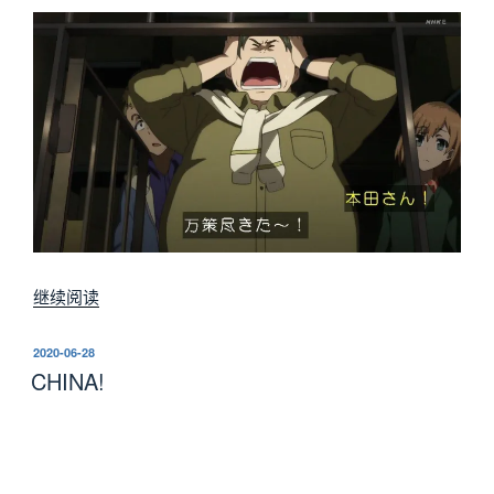
“记
继续阅读
录
一
发
2020-06-28
布
次
CHINA!
于
无
语
的
运