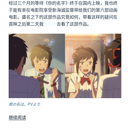
经过三个月的等待《你的名字》终于在国内上映，我也终
于能有幸在电影院享受新海诚监督带给我们的第六部动画
电影。盛名之下的这部作品究竟如何，带着这样的疑问在
首映之后第二天我
一个人
去看了这部作品。
君の名は。PVより
“闲
继续阅读
话