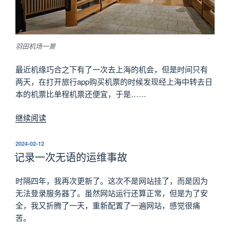
羽田机场一景
最近机缘巧合之下有了一次去上海的机会，但是时间只有
两天，在打开旅行app购买机票的时候发现经上海中转去日
本的机票比单程机票还便宜，于是……
“羽
继续阅读
田
一
发
2024-02-12
布
日
记录一次无语的运维事故
于
游
纪
时隔四年，我再次更新了。这次不是网站挂了，而是因为
念”
无法登录服务器了。虽然网站运行还算正常，但是为了安
全，我又折腾了一天，重新配置了一遍网站，感觉很痛
苦。