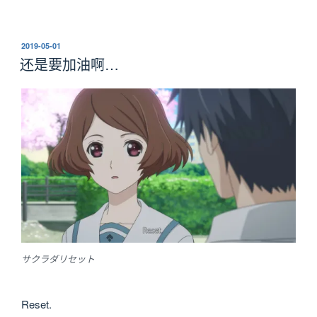
发
2019-05-01
布
还是要加油啊…
于
サクラダリセット
Reset.