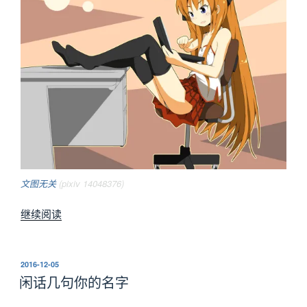
文图无关
(pixiv 14048376)
“网
继续阅读
站
恢
复
发
2016-12-05
布
了”
闲话几句你的名字
于