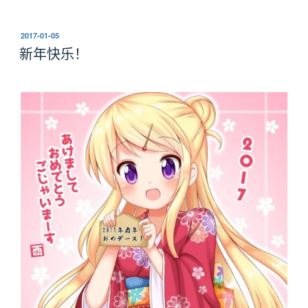
发
2017-01-05
布
新年快乐！
于