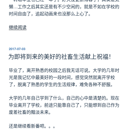
懒…工作之后其实还是有不少空闲的，就是不如在学校的
时间自由了，追起动画来也没那么上心了。
“不
继续阅读
如
来
看
发
2017-07-03
布
动
为即将到来的美好的社畜生活献上祝福！
于
画
吧…”
毕业了，离开熟悉的校园之后我无话可说。大学的几年时
光是我记忆中最美好的一段时间，感觉突然就离开学校
了，脱离了熟悉的学生的生活规律，难免各种不舒服。
大学的几年自己学到了什么，自己的心中是清楚的。现在
毕业离开了学校，前途只能靠自己了，只能想到自己作为
废差社畜的黯淡未来。
还是继续看新番吧。。。