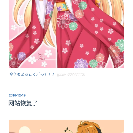
今年もよろしくﾃﾞｰｽ！！！
(pixiv 60747113)
发
2016-12-19
布
网站恢复了
于