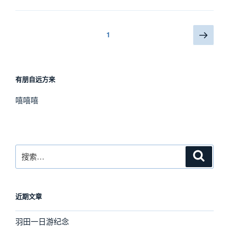
几
句
你
文
下
页
1
的
一
章
名
页
导
字”
航
有朋自远方来
嘻嘻嘻
搜
搜
索
索：
近期文章
羽田一日游纪念