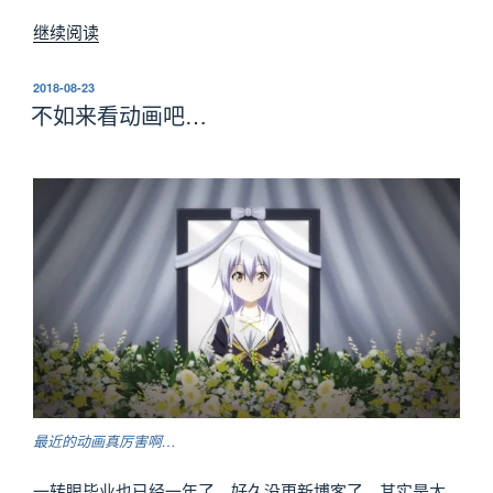
“还
继续阅读
是
要
发
2018-08-23
布
加
不如来看动画吧…
于
油
啊…”
最近的动画真厉害啊…
一转眼毕业也已经一年了。好久没更新博客了，其实是太